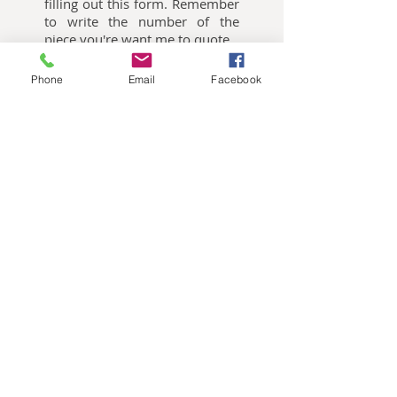
filling out this form. Remember
to write the number of the
piece you're want me to quote.
Phone
Email
Facebook
Oliemalerier til salg
Akvarelbilleder til salg
Keramik kunst til salg
Publikationer
Nes Lerpa,
Møllevangsvej 73, 3300
Frederiksværk, Tlf.:
0045 2138 6098
, E-