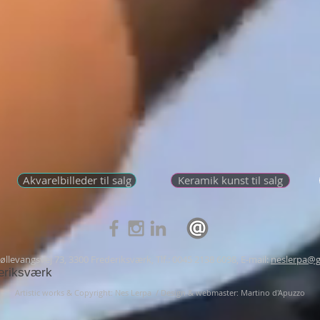
Akvarelbilleder til salg
Keramik kunst til salg
llevangsvej 73, 3300 Frederiksværk, Tlf.: 0045 2138 6098, E-mail:
neslerpa@g
eriksværk
Artistic works & Copyright: Nes Lerpa /
Design & webmaster: Martino d'Apuzzo