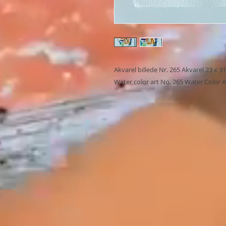
Akvarel billede Nr. 265 Akvarel 23 x 3
Water color art No. 265 Water Color A