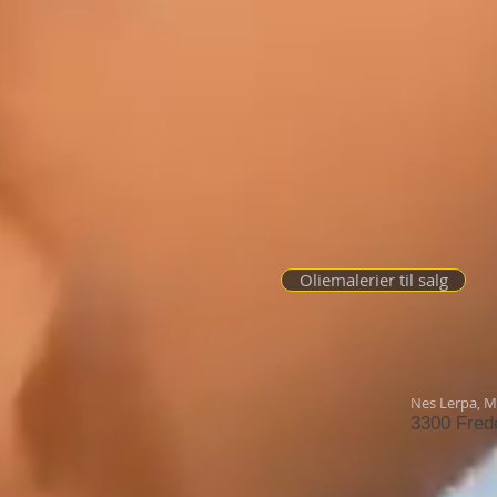
Oliemalerier til salg
Nes Lerpa,
Mø
3300 Fred