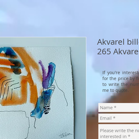
Akvarel bil
265 Akvare
If you're interes
for the price by 
to write the num
me to quote.