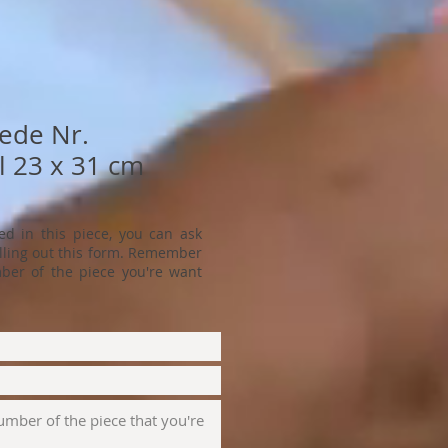
lede Nr.
l 23 x 31 cm
ted in this piece, you can ask
filling out this form. Remember
ber of the piece you're want