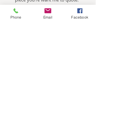
Oliemalerier til salg
Phone
Email
Facebook
Akvarelbilleder til salg
Keramik kunst til salg
Publikationer
Nes Lerpa,
Møllevangsvej 73, 3300
Frederiksværk, Tlf.:
0045 2138 6098
, E-
mail:
neslerpa@gmail.com
3300 Frederiksværk