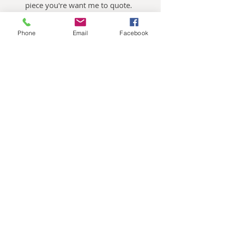
piece you're want me to quote.
Phone
Email
Facebook
Oliemalerier til salg
Akvarelbilleder til salg
Keramik kunst til salg
Publikationer
Nes Lerpa,
Møllevangsvej 73, 3300
Frederiksværk, Tlf.:
0045 2138 6098
, E-
mail:
neslerpa@gmail.com