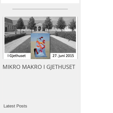
MIKRO MAKRO I GJETHUSET
LERPA I GALE