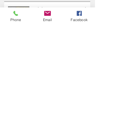
Latest Posts
Phone
Email
Facebook
Exhibition in ARTS Caves de
Courten
CRATAEGI - A colorful and
musical tribute to the
butterfly
Spring Symphony 2024 @
Galerie Birch
Strolling barefooted on Nes