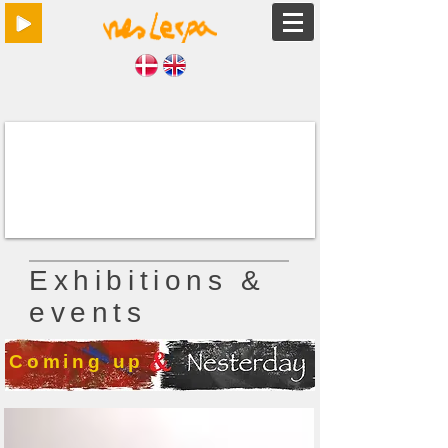
Exhibitions &
events
Coming up